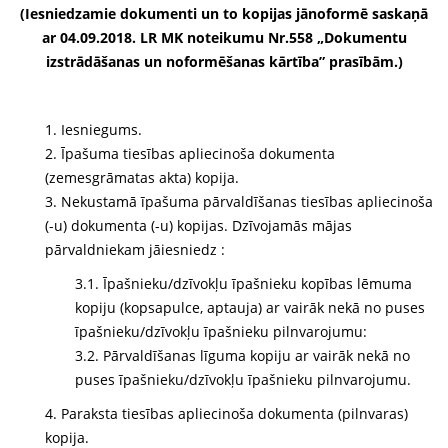
(Iesniedzamie dokumenti un to kopijas jānoformē saskaņā
ar 04.09.2018. LR MK noteikumu Nr.558 „Dokumentu
izstrādāšanas un noformēšanas kārtība” prasībām.)
1. Iesniegums.
2. Īpašuma tiesības apliecinoša dokumenta
(zemesgrāmatas akta) kopija.
3. Nekustamā īpašuma pārvaldīšanas tiesības apliecinoša
(-u) dokumenta (-u) kopijas. Dzīvojamās mājas
pārvaldniekam jāiesniedz :
3.1. Īpašnieku/dzīvokļu īpašnieku kopības lēmuma
kopiju (kopsapulce, aptauja) ar vairāk nekā no puses
īpašnieku/dzīvokļu īpašnieku pilnvarojumu:
3.2. Pārvaldīšanas līguma kopiju ar vairāk nekā no
puses īpašnieku/dzīvokļu īpašnieku pilnvarojumu.
4. Paraksta tiesības apliecinoša dokumenta (pilnvaras)
kopija.