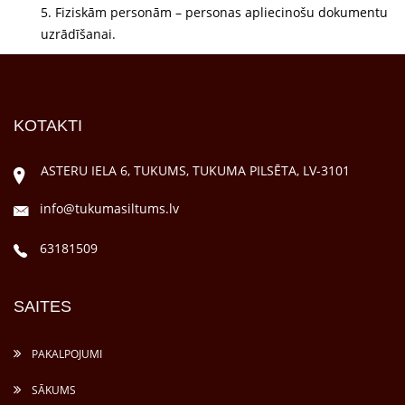
5. Fiziskām personām – personas apliecinošu dokumentu
uzrādīšanai.
KOTAKTI
ASTERU IELA 6, TUKUMS, TUKUMA PILSĒTA, LV-3101
info@tukumasiltums.lv
63181509
SAITES
PAKALPOJUMI
SĀKUMS