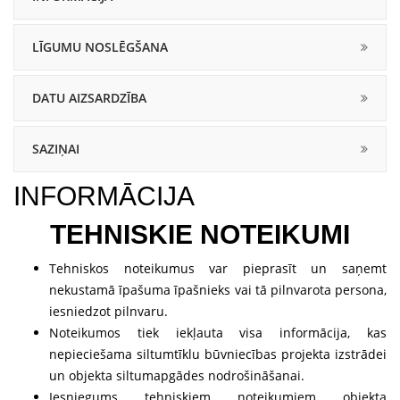
LĪGUMU NOSLĒGŠANA
DATU AIZSARDZĪBA
SAZIŅAI
INFORMĀCIJA
TEHNISKIE NOTEIKUMI
Tehniskos noteikumus var pieprasīt un saņemt
nekustamā īpašuma īpašnieks vai tā pilnvarota persona,
iesniedzot pilnvaru.
Noteikumos tiek iekļauta visa informācija, kas
nepieciešama siltumtīklu būvniecības projekta izstrādei
un objekta siltumapgādes nodrošināšanai.
Iesniegums tehniskiem noteikumiem objekta