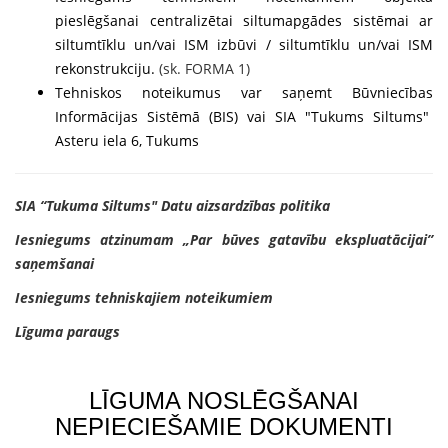
pieslēgšanai centralizētai siltumapgādes sistēmai ar
siltumtīklu un/vai ISM izbūvi / siltumtīklu un/vai ISM
rekonstrukciju.
(sk. FORMA 1)
Tehniskos noteikumus var saņemt Būvniecības
Informācijas Sistēmā (BIS) vai SIA "Tukums Siltums"
Asteru iela 6, Tukums
SIA “Tukuma Siltums" Datu aizsardzības politika
Iesniegums atzinumam „Par būves gatavību ekspluatācijai”
saņemšanai
Iesniegums tehniskajiem noteikumiem
Līguma paraugs
LĪGUMA NOSLĒGŠANAI
NEPIECIEŠAMIE DOKUMENTI