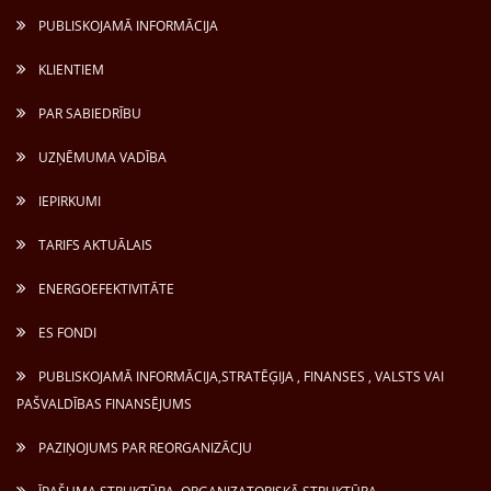
PUBLISKOJAMĀ INFORMĀCIJA
KLIENTIEM
PAR SABIEDRĪBU
UZŅĒMUMA VADĪBA
IEPIRKUMI
TARIFS AKTUĀLAIS
ENERGOEFEKTIVITĀTE
ES FONDI
PUBLISKOJAMĀ INFORMĀCIJA,STRATĒĢIJA , FINANSES , VALSTS VAI
PAŠVALDĪBAS FINANSĒJUMS
PAZIŅOJUMS PAR REORGANIZĀCJU