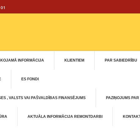
101
SKOJAMĀ INFORMĀCIJA
KLIENTIEM
PAR SABIEDRĪBU
E
ES FONDI
ES , VALSTS VAI PAŠVALDĪBAS FINANSĒJUMS
PAZIŅOJUMS PAR
TŪRA
AKTUĀLA INFORMĀCIJA REMONTDARBI
KONTAKT