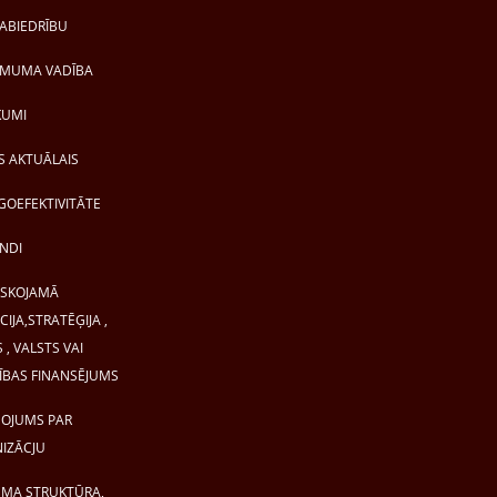
ABIEDRĪBU
MUMA VADĪBA
KUMI
S AKTUĀLAIS
OEFEKTIVITĀTE
NDI
ISKOJAMĀ
IJA,STRATĒĢIJA ,
 , VALSTS VAI
ĪBAS FINANSĒJUMS
OJUMS PAR
IZĀCJU
MA STRUKTŪRA,