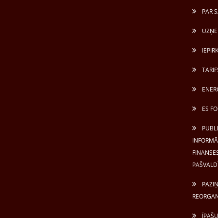
PAR S
UZŅĒ
IEPIR
TARIF
ENERG
ES FO
PUBL
INFORMĀC
FINANSES
PAŠVALD
PAZIŅ
REORGAN
ĪPAŠU