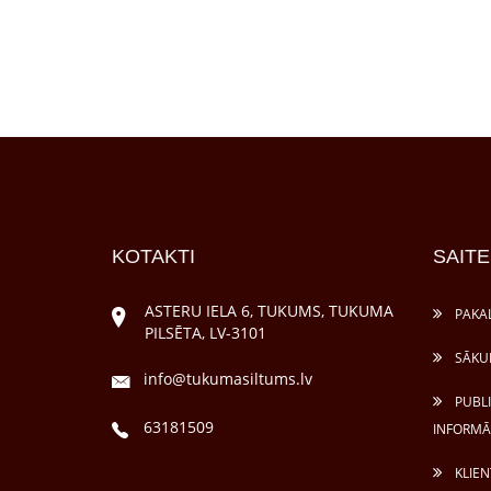
KOTAKTI
SAITE
ASTERU IELA 6, TUKUMS, TUKUMA
PAKA
PILSĒTA, LV-3101
SĀKU
info@tukumasiltums.lv
PUBL
63181509
INFORMĀ
KLIEN