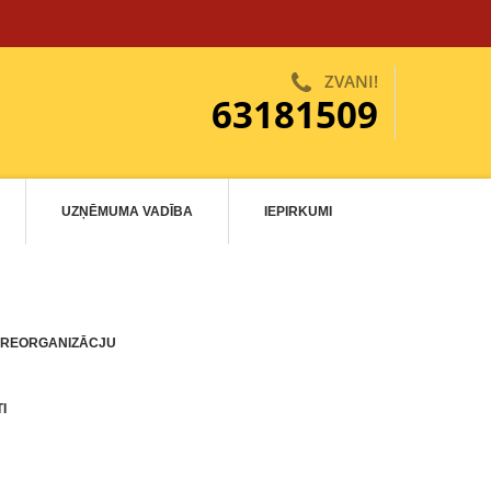
ZVANI!
63181509
UZŅĒMUMA VADĪBA
IEPIRKUMI
 REORGANIZĀCJU
I