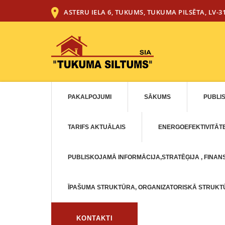
ASTERU IELA 6, TUKUMS, TUKUMA PILSĒTA, LV-3
PAKALPOJUMI
SĀKUMS
PUBLI
TARIFS AKTUĀLAIS
ENERGOEFEKTIVITĀT
PUBLISKOJAMĀ INFORMĀCIJA,STRATĒĢIJA , FINANS
ĪPAŠUMA STRUKTŪRA, ORGANIZATORISKĀ STRUK
KONTAKTI