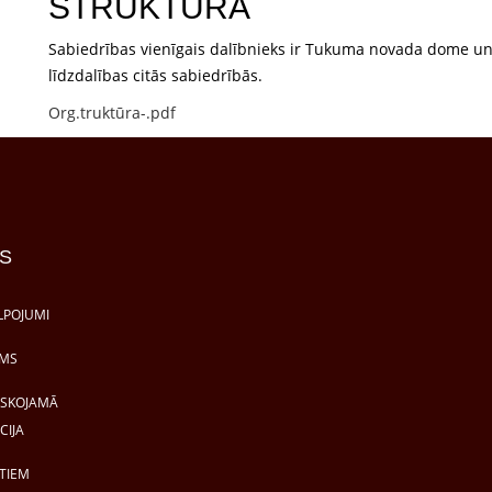
STRUKTŪRA
Sabiedrības vienīgais dalībnieks ir Tukuma novada dome un
līdzdalības citās sabiedrībās.
Org.truktūra-.pdf
S
LPOJUMI
MS
ISKOJAMĀ
CIJA
TIEM