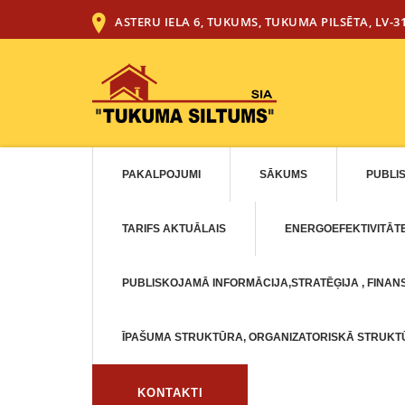
ASTERU IELA 6, TUKUMS, TUKUMA PILSĒTA, LV-3
PAKALPOJUMI
SĀKUMS
PUBLI
TARIFS AKTUĀLAIS
ENERGOEFEKTIVITĀT
PUBLISKOJAMĀ INFORMĀCIJA,STRATĒĢIJA , FINANS
ĪPAŠUMA STRUKTŪRA, ORGANIZATORISKĀ STRUK
KONTAKTI