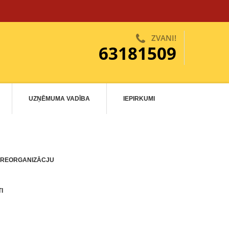
ZVANI!
63181509
UZŅĒMUMA VADĪBA
IEPIRKUMI
 REORGANIZĀCJU
I