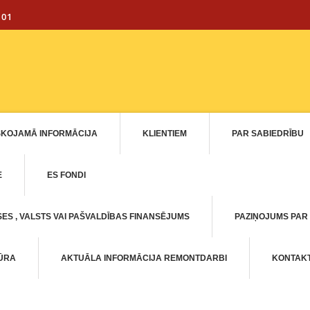
101
SKOJAMĀ INFORMĀCIJA
KLIENTIEM
PAR SABIEDRĪBU
E
ES FONDI
ES , VALSTS VAI PAŠVALDĪBAS FINANSĒJUMS
PAZIŅOJUMS PAR
TŪRA
AKTUĀLA INFORMĀCIJA REMONTDARBI
KONTAKT