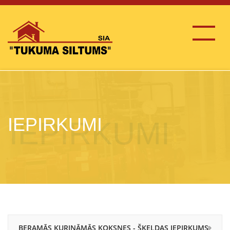
IEPIRKUMI
BERAMĀS KURINĀMĀS KOKSNES - ŠĶELDAS IEPIRKUMS