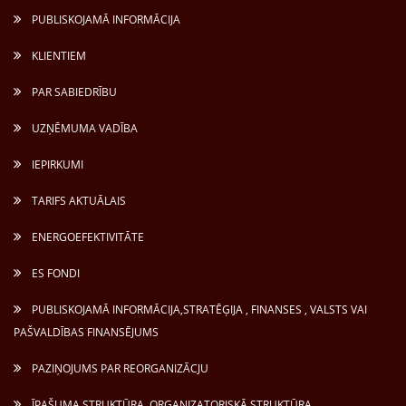
PUBLISKOJAMĀ INFORMĀCIJA
KLIENTIEM
PAR SABIEDRĪBU
UZŅĒMUMA VADĪBA
IEPIRKUMI
TARIFS AKTUĀLAIS
ENERGOEFEKTIVITĀTE
ES FONDI
PUBLISKOJAMĀ INFORMĀCIJA,STRATĒĢIJA , FINANSES , VALSTS VAI
PAŠVALDĪBAS FINANSĒJUMS
PAZIŅOJUMS PAR REORGANIZĀCJU
ĪPAŠUMA STRUKTŪRA, ORGANIZATORISKĀ STRUKTŪRA