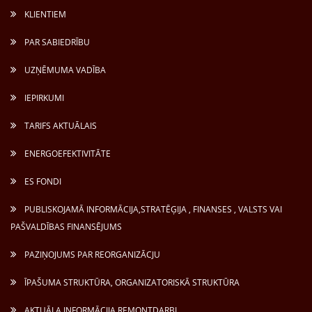
KLIENTIEM
PAR SABIEDRĪBU
UZŅĒMUMA VADĪBA
IEPIRKUMI
TARIFS AKTUĀLAIS
ENERGOEFEKTIVITĀTE
ES FONDI
PUBLISKOJAMĀ INFORMĀCIJA,STRATĒĢIJA , FINANSES , VALSTS VAI
PAŠVALDĪBAS FINANSĒJUMS
PAZIŅOJUMS PAR REORGANIZĀCJU
ĪPAŠUMA STRUKTŪRA, ORGANIZATORISKĀ STRUKTŪRA
AKTUĀLA INFORMĀCIJA REMONTDARBI