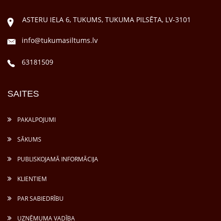
ASTERU IELA 6, TUKUMS, TUKUMA PILSĒTA, LV-3101
info@tukumasiltums.lv
63181509
SAITES
PAKALPOJUMI
SĀKUMS
PUBLISKOJAMĀ INFORMĀCIJA
KLIENTIEM
PAR SABIEDRĪBU
UZŅĒMUMA VADĪBA