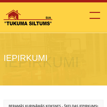
IEPIRKUMI
BERAMĀS KURINĀMĀS KOKSNES - ŠĶELDAS IEPIRKUMS