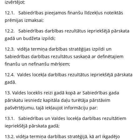
izvērtējot:
12.1. Sabiedrības pieejamos finanšu līdzekļus noteiktās
prēmijas izmaksai;
12.2. Sabiedrības darbības rezultātus iepriekšējā pārskata
gadā un budžeta izpildi;
12.3. vidēja termiņa darbības stratēģijas izpildi un
Sabiedrības darbības rezultātus saskaņā ar definētajiem
finanšu un nefinanšu mērķiem;
12.4. Valdes locekļa darbības rezultātus iepriekšējā pārskata
gadā.
13. Valdes loceklis reizi gadā kopā ar Sabiedrības gada
pārskatu iesniedz kapitāla daļu turētāja pārstāvim
pašvērtējumu, tajā iekļaujot informāciju par:
13.1. Sabiedrības un Valdes locekļa darbības rezultātiem
iepriekšējā pārskata gadā;
13.2. vidēja termiņa darbības stratēģijā, kā arī ikgadējo