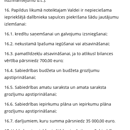
līdzfinansējumu u.c.).
16. Papildus likumā noteiktajam Valdei ir nepieciešama
iepriekšējā dalībnieka sapulces piekrišana šādu jautājumu
izlemšanai:
16.1. kredītu saņemšanai un galvojumu izsniegšanai;
16.2. nekustamā īpašuma iegūšanai vai atsavināšanai;
16.3. pamatlīdzekļu atsavināšanai, ja to atlikusī bilances
vērtība pārsniedz 700,00 euro;
16.4. Sabiedrības budžeta un budžeta grozījumu
apstiprināšanai;
16.5. Sabiedrības amatu saraksta un amata saraksta
grozījumu apstiprināšanai;
16.6. Sabiedrības iepirkumu plāna un iepirkumu plāna
grozījumu apstiprināšanai;
16.7. darījumiem, kuru summa pārsniedz 35 000,00 euro.