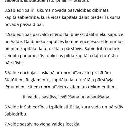
Sabiedrības statūtiem (turpmāk — Statūti).
3.Sabiedrība ir Tukuma novada pašvaldības dibināta
kapitālsabiedrība, kurā visas kapitāla daļas pieder Tukuma
novada pašvaldībai.
4.Sabiedrības pārvaldi īsteno dalībnieks, dalībnieku sapulce
un Valde. Dalībnieku sapulces kompetencē esošos lēmumus
pieņem kapitāla daļu turētāja pārstāvis. Sabiedrībā netiek
veidota padome, tās funkcijas pilda kapitāla daļu turētāja
pārstāvis.
5.Valde darbojas saskaņā ar normatīvo aktu prasībām,
Statūtiem, Reglamentu, kapitāla daļu turētāja pārstāvja
lēmumiem, citiem normatīviem aktiem un dokumentiem.
II. Valdes sastāvs, ievēlēšana un atsaukšana
6.Valde ir Sabiedrības izpildinstitūcija, kura vada un pārstāv
Sabiedrību.
7.Valde sastāv no viena Valdes locekļa.