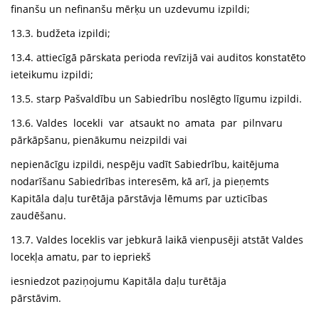
finanšu un nefinanšu mērķu un uzdevumu izpildi;
13.3. budžeta izpildi;
13.4. attiecīgā pārskata perioda revīzijā vai auditos konstatēto
ieteikumu izpildi;
13.5. starp Pašvaldību un Sabiedrību noslēgto līgumu izpildi.
13.6. Valdes locekli var atsaukt no amata par pilnvaru
pārkāpšanu, pienākumu neizpildi vai
nepienācīgu izpildi, nespēju vadīt Sabiedrību, kaitējuma
nodarīšanu Sabiedrības interesēm, kā arī, ja pieņemts
Kapitāla daļu turētāja pārstāvja lēmums par uzticības
zaudēšanu.
13.7. Valdes loceklis var jebkurā laikā vienpusēji atstāt Valdes
locekļa amatu, par to iepriekš
iesniedzot paziņojumu Kapitāla daļu turētāja
pārstāv