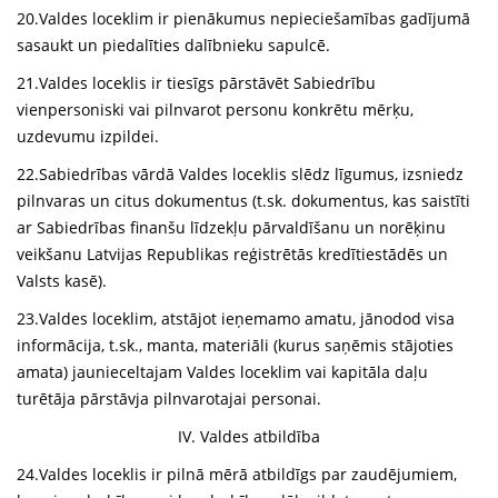
20.Valdes loceklim ir pienākumus nepieciešamības gadījumā
sasaukt un piedalīties dalībnieku sapulcē.
21.Valdes loceklis ir tiesīgs pārstāvēt Sabiedrību
vienpersoniski vai pilnvarot personu konkrētu mērķu,
uzdevumu izpildei.
22.Sabiedrības vārdā Valdes loceklis slēdz līgumus, izsniedz
pilnvaras un citus dokumentus (t.sk. dokumentus, kas saistīti
ar Sabiedrības finanšu līdzekļu pārvaldīšanu un norēķinu
veikšanu Latvijas Republikas reģistrētās kredītiestādēs un
Valsts kasē).
23.Valdes loceklim, atstājot ieņemamo amatu, jānodod visa
informācija, t.sk., manta, materiāli (kurus saņēmis stājoties
amata) jaunieceltajam Valdes loceklim vai kapitāla daļu
turētāja pārstāvja pilnvarotajai personai.
IV. Valdes atbildība
24.Valdes loceklis ir pilnā mērā atbildīgs par zaudējumiem,