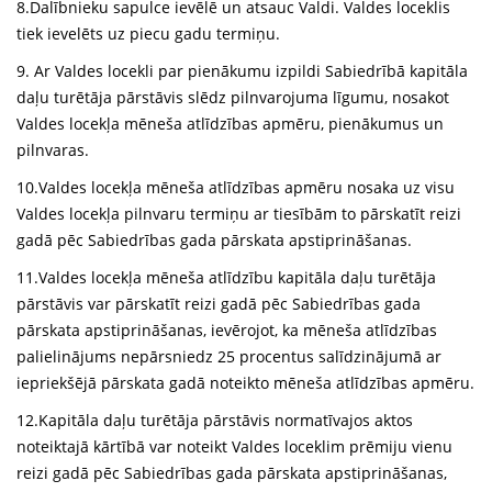
8.Dalībnieku sapulce ievēlē un atsauc Valdi. Valdes loceklis
tiek ievelēts uz piecu gadu termiņu.
9. Ar Valdes locekli par pienākumu izpildi Sabiedrībā kapitāla
daļu turētāja pārstāvis slēdz pilnvarojuma līgumu, nosakot
Valdes locekļa mēneša atlīdzības apmēru, pienākumus un
pilnvaras.
10.Valdes locekļa mēneša atlīdzības apmēru nosaka uz visu
Valdes locekļa pilnvaru termiņu ar tiesībām to pārskatīt reizi
gadā pēc Sabiedrības gada pārskata apstiprināšanas.
11.Valdes locekļa mēneša atlīdzību kapitāla daļu turētāja
pārstāvis var pārskatīt reizi gadā pēc Sabiedrības gada
pārskata apstiprināšanas, ievērojot, ka mēneša atlīdzības
palielinājums nepārsniedz 25 procentus salīdzinājumā ar
iepriekšējā pārskata gadā noteikto mēneša atlīdzības apmēru.
12.Kapitāla daļu turētāja pārstāvis normatīvajos aktos
noteiktajā kārtībā var noteikt Valdes loceklim prēmiju vienu
reizi gadā pēc Sabiedrības gada pārskata apstiprināšanas,