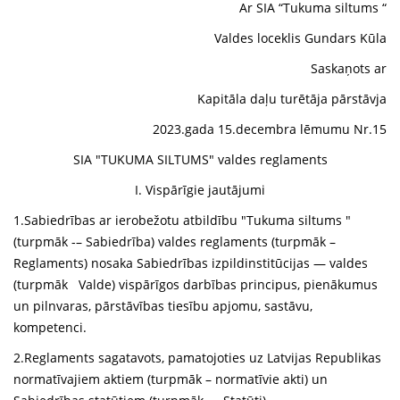
Ar SIA “Tukuma siltums “
Valdes loceklis Gundars Kūla
Saskaņots ar
Kapitāla daļu turētāja pārstāvja
2023.gada 15.decembra lēmumu Nr.15
SIA "TUKUMA SILTUMS" valdes reglaments
I. Vispārīgie jautājumi
1.Sabiedrības ar ierobežotu atbildību "Tukuma siltums "
(turpmāk -– Sabiedrība) valdes reglaments (turpmāk –
Reglaments) nosaka Sabiedrības izpildinstitūcijas — valdes
(turpmāk Valde) vispārīgos darbības principus, pienākumus
un pilnvaras, pārstāvības tiesību apjomu, sastāvu,
kompetenci.
2.Reglaments sagatavots, pamatojoties uz Latvijas Republikas
normatīvajiem aktiem (turpmāk – normatīvie akti) un