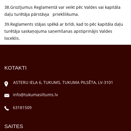
38.Grozījumus Reglamentā var veikt pēc Valdes vai kapitāla
daļu turētāja pārstāvja priekšlikuma.
39.Reglaments stājas spēkā ar brīdi, kad to pēc kapitāla daļu
turētāja saskaņojuma saņemšanas apstiprinājis Valdes
loceklis.
KOTAKTI
ASTERU IELA 6, TUKUMS, TUKUMA PILSĒTA, LV-3101
info@tukumasiltums.lv
63181509
SAITES