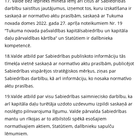
17. Valde bez iepriekš minētā lemj arī citus ar Sabiedrības
darbību saistītus jautājumus, izņemot tos, kuru izskatīšana ir
saskaņā ar normatīvo aktu prasībām, saskaņā ar Tukuma
novada domes 2022. gada 27. aprīļa noteikumiem Nr. 19
“Tukuma novada pašvaldības kapitālsabiedrību un kapitāla
daļu pārvaldības kārtība” un Statūtiem ir dalībnieka
kompetencē.
18.Valde atbild par Sabiedrības publiskoto informāciju tās
tīmekļa vietnē saskaņā ar normatīvo aktu prasībām, publicējot
Sabiedrības vispārējos stratēģiskos mērķus, ziņas par
Sabiedrības darbību, kā arī informāciju, ko nosaka normatīvo
aktu prasības.
19.Valde atbild par visu Sabiedrības saimniecisko darbību, ka
arī kapitāla daļu turētāja uzdoto uzdevumu izpildi saskaņā ar
noslēgto pilnvarojuma līgumu. Valde pārvalda Sabiedrības
mantu un rīkojas ar to atbilstoši spēkā esošajiem
normatīvajiem aktiem, Statūtiem, dalībnieku sapulču
lēmumiem.