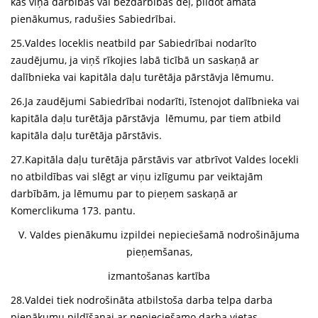
kas viņa darbības vai bezdarbības dēļ, pildot amata
pienākumus, radušies Sabiedrībai.
25.Valdes loceklis neatbild par Sabiedrībai nodarīto
zaudējumu, ja viņš rīkojies labā ticībā un saskaņā ar
dalībnieka vai kapitāla daļu turētāja pārstāvja lēmumu.
26.Ja zaudējumi Sabiedrībai nodarīti, īstenojot dalībnieka vai
kapitāla daļu turētāja pārstāvja lēmumu, par tiem atbild
kapitāla daļu turētāja pārstāvis.
27.Kapitāla daļu turētāja pārstāvis var atbrīvot Valdes locekli
no atbildības vai slēgt ar viņu izlīgumu par veiktajām
darbībām, ja lēmumu par to pieņem saskaņā ar
Komerclikuma 173. pantu.
V. Valdes pienākumu izpildei nepieciešamā nodrošinājuma
pieņemšanas,
izmantošanas kartība
28.Valdei tiek nodrošināta atbilstoša darba telpa darba
pienākumu pildīšanai ar nepieciešamo darba vietas