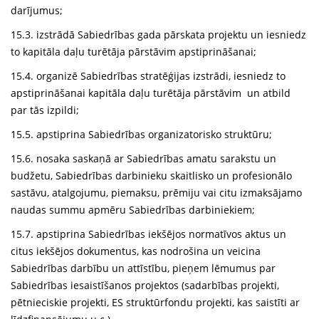
darījumus;
15.3. izstrādā Sabiedrības gada pārskata projektu un iesniedz
to kapitāla daļu turētāja pārstāvim apstiprināšanai;
15.4. organizē Sabiedrības stratēģijas izstrādi, iesniedz to
apstiprināšanai kapitāla daļu turētāja pārstāvim un atbild
par tās izpildi;
15.5. apstiprina Sabiedrības organizatorisko struktūru;
15.6. nosaka saskaņā ar Sabiedrības amatu sarakstu un
budžetu, Sabiedrības darbinieku skaitlisko un profesionālo
sastāvu, atalgojumu, piemaksu, prēmiju vai citu izmaksājamo
naudas summu apmēru Sabiedrības darbiniekiem;
15.7. apstiprina Sabiedrības iekšējos normatīvos aktus un
citus iekšējos dokumentus, kas nodrošina un veicina
Sabiedrības darbību un attīstību, pieņem lēmumus par
Sabiedrības iesaistīšanos projektos (sadarbības projekti,
pētnieciskie projekti, ES struktūrfondu projekti, kas saistīti ar