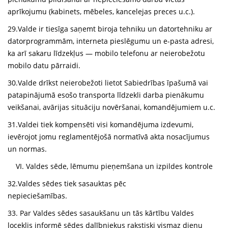
aprīkojumu (kabinets, mēbeles, kancelejas preces u.c.).
29.Valde ir tiesīga saņemt biroja tehniku un datortehniku ar
datorprogrammām, interneta pieslēgumu un e-pasta adresi,
ka arī sakaru līdzekļus — mobilo telefonu ar neierobežotu
mobilo datu pārraidi.
30.Valde drīkst neierobežoti lietot Sabiedrības īpašumā vai
patapinājumā esošo transporta līdzekli darba pienākumu
veikšanai, avārijas situāciju novēršanai, komandējumiem u.c.
31.Valdei tiek kompensēti visi komandējuma izdevumi,
ievērojot jomu reglamentējošā normatīvā akta nosacījumus
un normas.
VI. Valdes sēde, lēmumu pieņemšana un izpildes kontrole
32.Valdes sēdes tiek sasauktas pēc
nepieciešamības.
33. Par Valdes sēdes sasaukšanu un tās kārtību Valdes
loceklis informē sēdes dalībniekus rakstiski vismaz dienu