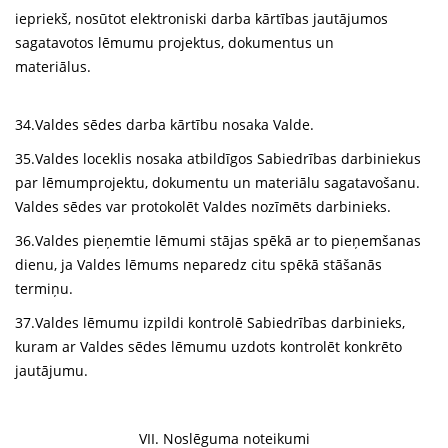
iepriekš, nosūtot elektroniski darba kārtības jautājumos
sagatavotos lēmumu projektus, dokumentus un
materiālus.
34.Valdes sēdes darba kārtību nosaka Valde.
35.Valdes loceklis nosaka atbildīgos Sabiedrības darbiniekus
par lēmumprojektu, dokumentu un materiālu sagatavošanu.
Valdes sēdes var protokolēt Valdes nozīmēts darbinieks.
36.Valdes pieņemtie lēmumi stājas spēkā ar to pieņemšanas
dienu, ja Valdes lēmums neparedz citu spēkā stāšanās
termiņu.
37.Valdes lēmumu izpildi kontrolē Sabiedrības darbinieks,
kuram ar Valdes sēdes lēmumu uzdots kontrolēt konkrēto
jautājumu.
VII. Noslēguma noteikumi