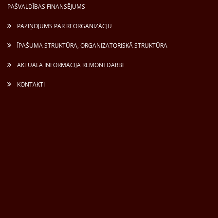
PAŠVALDĪBAS FINANSĒJUMS
PAZIŅOJUMS PAR REORGANIZĀCJU
ĪPAŠUMA STRUKTŪRA, ORGANIZATORISKĀ STRUKTŪRA
AKTUĀLA INFORMĀCIJA REMONTDARBI
KONTAKTI