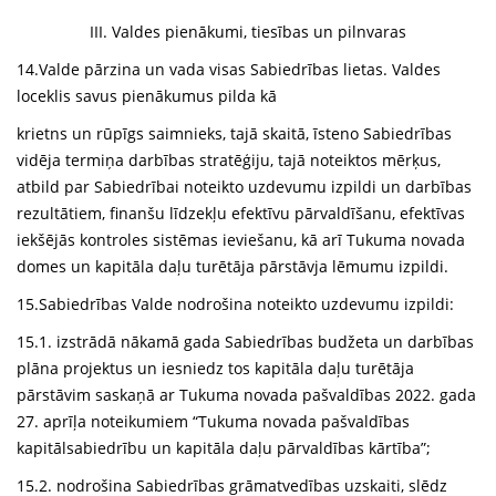
III. Valdes pienākumi, tiesības un pilnvaras
14.Valde pārzina un vada visas Sabiedrības lietas. Valdes
loceklis savus pienākumus pilda kā
krietns un rūpīgs saimnieks, tajā skaitā, īsteno Sabiedrības
vidēja termiņa darbības stratēģiju, tajā noteiktos mērķus,
atbild par Sabiedrībai noteikto uzdevumu izpildi un darbības
rezultātiem, finanšu līdzekļu efektīvu pārvaldīšanu, efektīvas
iekšējās kontroles sistēmas ieviešanu, kā arī Tukuma novada
domes un kapitāla daļu turētāja pārstāvja lēmumu izpildi.
15.Sabiedrības Valde nodrošina noteikto uzdevumu izpildi:
15.1. izstrādā nākamā gada Sabiedrības budžeta un darbības
plāna projektus un iesniedz tos kapitāla daļu turētāja
pārstāvim saskaņā ar Tukuma novada pašvaldības 2022. gada
27. aprīļa noteikumiem “Tukuma novada pašvaldības
kapitālsabiedrību un kapitāla daļu pārvaldības kārtība”;
15.2. nodrošina Sabiedrības grāmatvedības uzskaiti, slēdz